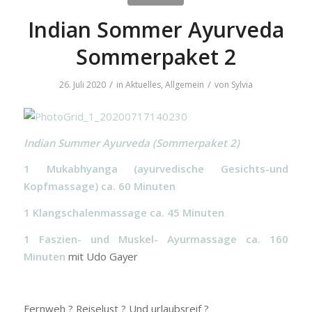
Indian Sommer Ayurveda
Sommerpaket 2
/
/
26. Juli 2020
in
Aktuelles
,
Allgemein
von
Sylvia
Indian Summer Ayurveda (Sommerpaket 2)
1 Mukabhyanga (ayurvedische Gesichts-und
Kopfmassage) ca. 60 Minuten
1 Klangschalenmassage ca. 45 Minuten
1 Faszien- und Muskel- Ayurmassage ca. 160
Minuten
mit Udo Gayer
Fernweh ? Reiselust ? Und urlaubsreif ?