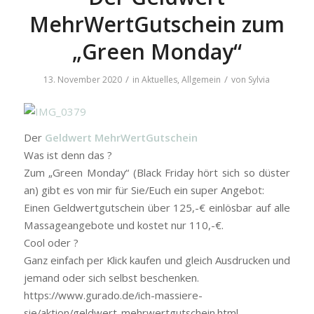
MehrWertGutschein zum
„Green Monday“
/
/
13. November 2020
in
Aktuelles
,
Allgemein
von
Sylvia
Der
Geldwert MehrWertGutschein
Was ist denn das ?
Zum „Green Monday“ (Black Friday hört sich so düster
an) gibt es von mir für Sie/Euch ein super Angebot:
Einen Geldwertgutschein über 125,-€ einlösbar auf alle
Massageangebote und kostet nur 110,-€.
Cool oder ?
Ganz einfach per Klick kaufen und gleich Ausdrucken und
jemand oder sich selbst beschenken.
https://www.gurado.de/ich-massiere-
sie/aktion/geldwert-mehrwertgutschein.html