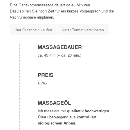
Eine Ganzkörpermassage dauert ca 45 Minuten.
Dazu sollten Sie noch Zeit für ein kurzes Vorgespräch und die
Nachruhephase einplanen.
Hier Gutschein kaufen
Jetzt Termin vereinbaren
MASSAGEDAUER
ca. 45 min (+ ca. 20 min.)
PREIS
€ 76,-
MASSAGEÖL
Ich massiere mit
qualitativ hochwertigen
Ölen
überwiegend aus
kontrolliert
biologischem Anbau
.